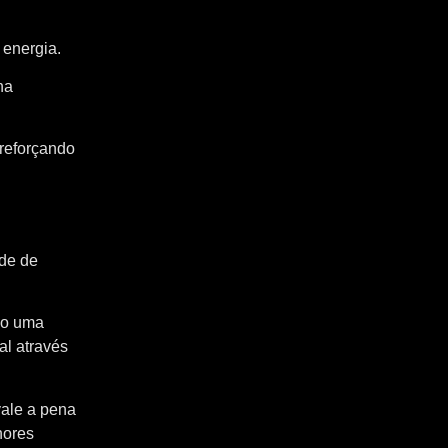
 energia.
na
 reforçando
ade de
do uma
al através
vale a pena
hores