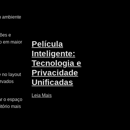
um ambiente
ções e
Película
do em maior
Inteligente:
Tecnologia e
Privacidade
e no layout
Unificadas
ervados
Leia Mais
ar o espaço
tório mais