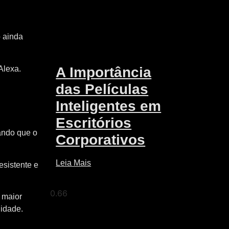
o ainda
A Importância
Alexa.
das Películas
Inteligentes em
Escritórios
tando que o
Corporativos
Leia Mais
esistente e
o maior
lidade.