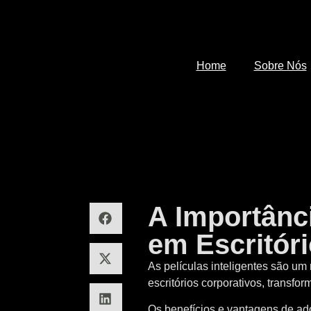
Home
Sobre Nós
A Importânci
em Escritór
As películas inteligentes são u
escritórios corporativos, transf
Os benefícios e vantagens de adot