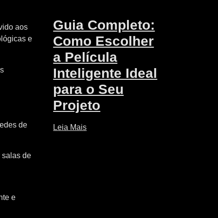
Guia Completo:
vido aos
Como Escolher
lógicas e
a Película
Inteligente Ideal
os
para o Seu
Projeto
redes de
Leia Mais
 salas de
nte e