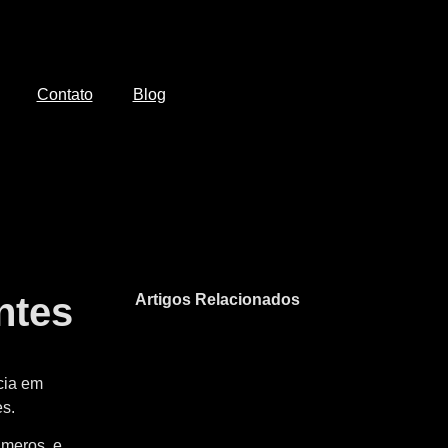
Contato
Blog
ntes
Artigos Relacionados
cia em
es.
úmeros, e